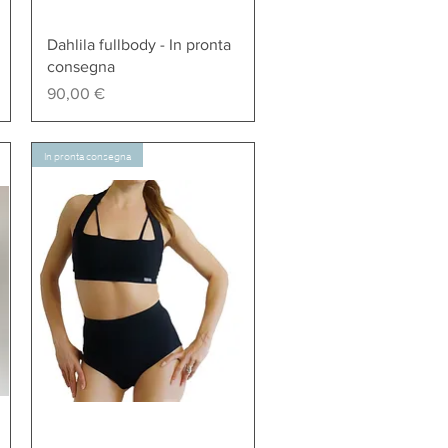
Vista rapida
Dahlila fullbody - In pronta
consegna
Prezzo
90,00 €
In pronta consegna