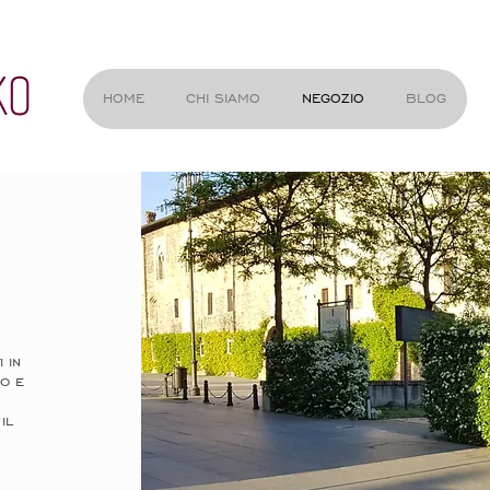
HOME
CHI SIAMO
NEGOZIO
BLOG
 in
go e
il