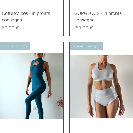
Vista rapida
Vista rapida
CoffeeVibes - in pronta
GORGEOUS - in pronta
consegna
consegna
Prezzo
Prezzo
60,00 €
150,00 €
In pronta consegna
In pronta consegna