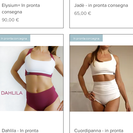
Vista rapida
Vista rapida
Elysium+ In pronta
Jadè - in pronta consegna
consegna
Prezzo
65,00 €
Prezzo
90,00 €
In pronta consegna
In pronta consegna
Vista rapida
Vista rapida
Dahlila - In pronta
Cuordipanna - in pronta