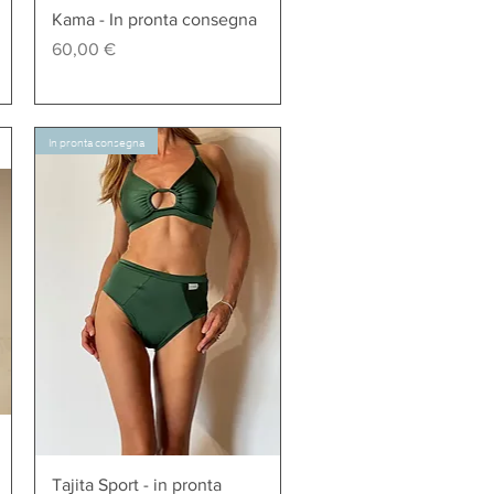
Vista rapida
Kama - In pronta consegna
Prezzo
60,00 €
In pronta consegna
Vista rapida
Tajita Sport - in pronta