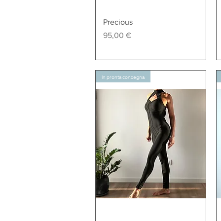
Vista rapida
Precious
Prezzo
95,00 €
In pronta consegna