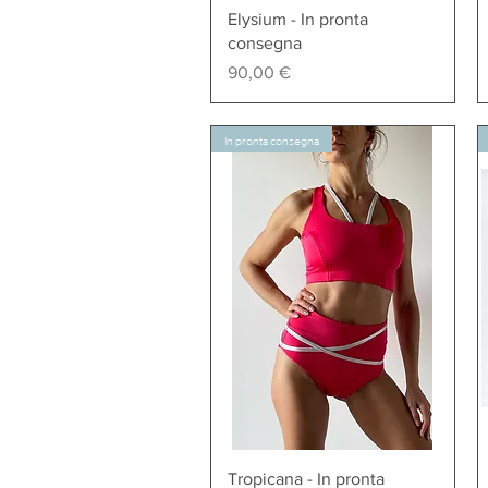
Vista rapida
Elysium - In pronta
consegna
Prezzo
90,00 €
In pronta consegna
Vista rapida
Tropicana - In pronta