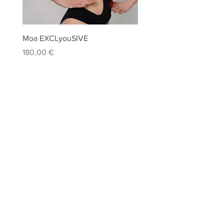
Moa EXCLyouSIVE
Precious
Prezzo
Prezzo
180,00 €
95,00 €