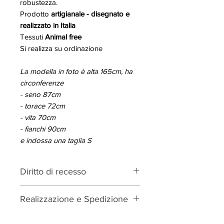
robustezza.
Prodotto
artigianale - disegnato e
realizzato in Italia
Tessuti
Animal free
Si realizza su ordinazione
La modella in foto è alta 165cm, ha
circonferenze
- seno 87cm
- torace 72cm
- vita 70cm
- fianchi 90cm
e indossa una taglia S
Diritto di recesso
Decreto Legislativo 206/2005
Realizzazione e Spedizione
Art. 59.
I prodotti realizzati su ordinazione,
Grabko realizza solo su ordinazione
anche se scelti da catalogo con