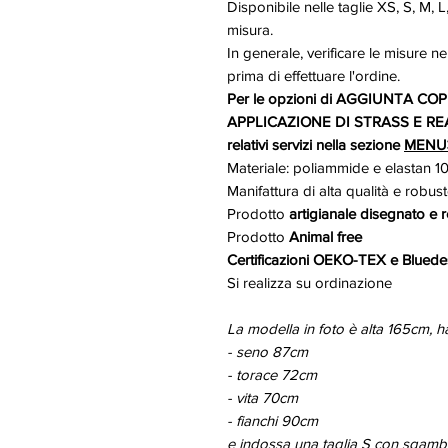
Disponibile nelle taglie XS, S, M, 
misura.
In generale, verificare le misure ne
prima di effettuare l'ordine.
Per le opzioni di AGGIUNTA C
APPLICAZIONE DI STRASS E REA
relativi servizi nella sezione
MENU
Materiale: poliammide e elastan 100
Manifattura di alta qualità e robus
Prodotto
artigianale disegnato e re
Prodotto
Animal free
Certificazioni OEKO-TEX e Bluede
Si realizza su ordinazione
La modella in foto è alta 165cm, h
- seno 87cm
- torace 72cm
- vita 70cm
- fianchi 90cm
e indossa una taglia S con sgam