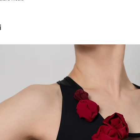
conformità del prodot
base a peso e dimen
acquistato (difetti di 
sensibilmente per spe
previsto. Grabko, nel 
i
limitare i costi di s
piccole dimensioni e 