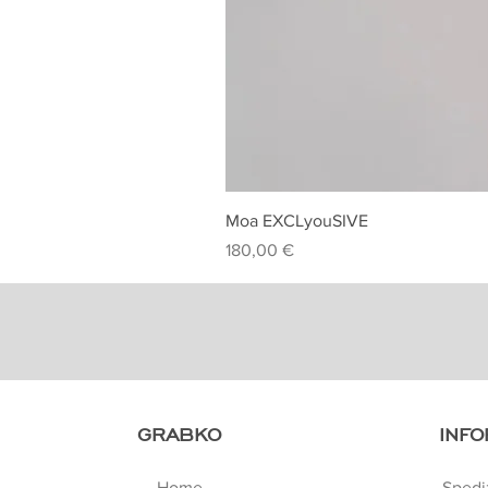
Moa EXCLyouSIVE
Prezzo
180,00 €
GRABKO
INFO
Home
Spedi