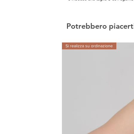
Potrebbero piacert
Si realizza su ordinazione