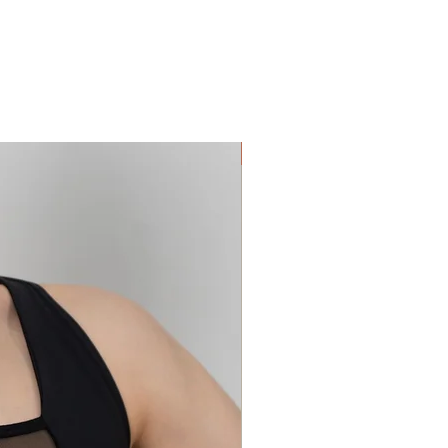
to ricevuto, rispetto a quello
sione dell'imballo. Crescono
cuciture, sul tessuto etc.).
dizioni in Peasi Esteri, ove
limite del possibile, tenta di
pedizioni preferendo imballaggi di
minimalisti.
In pronta consegna