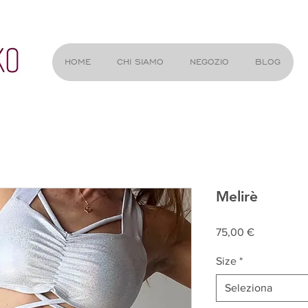
HOME
CHI SIAMO
NEGOZIO
BLOG
Melirè
Prezzo
75,00 €
Size
*
Seleziona