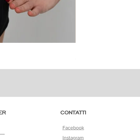
Precious
Prezzo
95,00 €
ER
CONTATTI
Facebook
Instagram