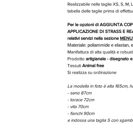
Realizzabile nelle taglie XS, S, M,
tabella delle taglie prima di effettu
Per le opzioni di AGGIUNTA C
APPLICAZIONE DI STRASS E REA
relativi servizi nella sezione
MENU
Materiale: poliammide e elastan, e
Manifattura di alta qualità e robus
Prodotto
artigianale - disegnato e 
Tessuti
Animal free
Si realizza su ordinazione
La modella in foto è alta 165cm, h
- seno 87cm
- torace 72cm
- vita 70cm
- fianchi 90cm
e indossa una taglia S con sgam