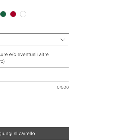
sure e/o eventuali altre
vo)
0/500
iungi al carrello