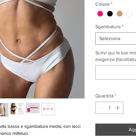
Colore
*
Sgambatura
*
Seleziona
Scrivi qui le tue mi
esigenze (facoltati
Quantità
*
 vita bassa e sgambatura media, con lacci
Agg
bianco milleluci.