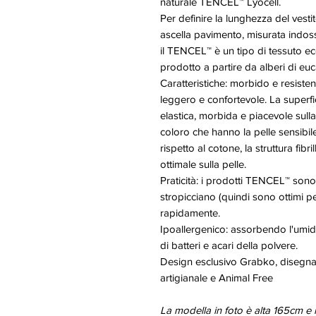
naturale TENCEL™ Lyocell.
Per definire la lunghezza del vest
ascella pavimento, misurata indos
il TENCEL™ è un tipo di tessuto ec
prodotto a partire da alberi di euc
Caratteristiche: morbido e resistente
leggero e confortevole. La superfi
elastica, morbida e piacevole sulla
coloro che hanno la pelle sensibil
rispetto al cotone, la struttura fib
ottimale sulla pelle.
Praticità: i prodotti TENCEL™ sono f
stropicciano (quindi sono ottimi p
rapidamente.
Ipoallergenico: assorbendo l'umid
di batteri e acari della polvere.
Design esclusivo Grabko, disegnato
artigianale e Animal Free
La modella in foto è alta 165cm e 