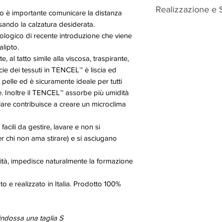
Decreto Legislativo
Realizzazione e 
Art. 59.
ito è importante comunicare la distanza
I prodotti realizzati
sando la calzatura desiderata.
Grabko realizza solo
catalogo con opzion
ologico di recente introduzione che viene
qualunque tipo di sp
taglia, colore o detta
alipto.
approvvigionamento m
etc.), sono considera
, al tatto simile alla viscosa, traspirante,
spedizione, possono s
dell’art. 59 del Cod
cie dei tessuti in TENCEL™ è liscia ed
prodotti e al netto di
Di conseguenza, tal
 pelle ed è sicuramente ideale per tutti
maggiori è necessari
restituiti né è applica
e. Inoltre il TENCEL™ assorbe più umidità
contattare il +39 38
Diritto che sempre si
rillare contribuisce a creare un microclima
I costi di spedizione o
conformità del prodot
base a peso e dimen
acquistato (difetti di 
sensibilmente per spe
acili da gestire, lavare e non si
previsto. Grabko, nel 
er chi non ama stirare) e si asciugano
limitare i costi di s
piccole dimensioni e 
ità, impedisce naturalmente la formazione
 e realizzato in Italia. Prodotto 100%
indossa una taglia S