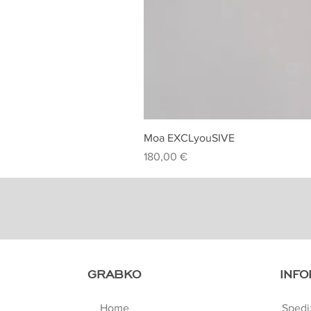
Moa EXCLyouSIVE
Prezzo
180,00 €
GRABKO
INFO
Home
Spedi