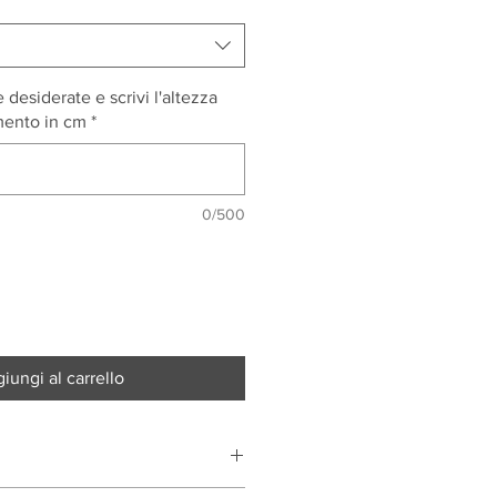
 desiderate e scrivi l'altezza
imento in cm
*
0/500
iungi al carrello